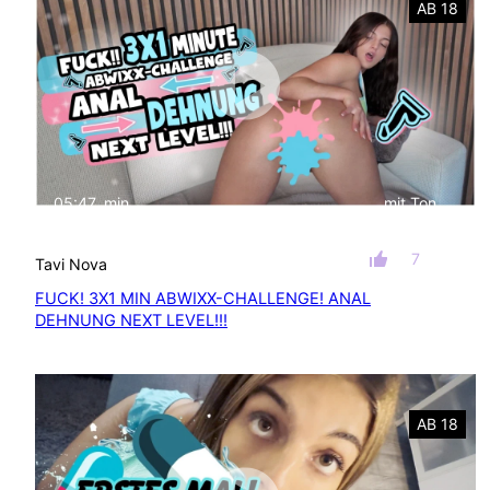
AB 18
05:47
min
mit Ton
7
Tavi Nova
FUCK! 3X1 MIN ABWIXX-CHALLENGE! ANAL
DEHNUNG NEXT LEVEL!!!
AB 18