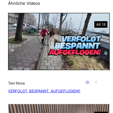
Ähnliche Videos
AB 18
06:37
min
mit Ton
4
Tavi Nova
VERFOLGT, BESPANNT, AUFGEFLOGEN!!