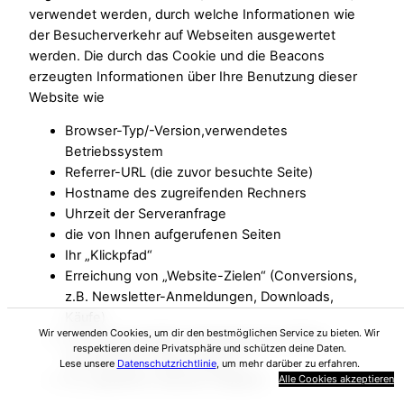
verwendet werden, durch welche Informationen wie
der Besucherverkehr auf Webseiten ausgewertet
werden. Die durch das Cookie und die Beacons
erzeugten Informationen über Ihre Benutzung dieser
Website wie
Browser-Typ/-Version,verwendetes
Betriebssystem
Referrer-URL (die zuvor besuchte Seite)
Hostname des zugreifenden Rechners
Uhrzeit der Serveranfrage
die von Ihnen aufgerufenen Seiten
Ihr „Klickpfad“
Erreichung von „Website-Zielen“ (Conversions,
z.B. Newsletter-Anmeldungen, Downloads,
Käufe)
Wir verwenden Cookies, um dir den bestmöglichen Service zu bieten. Wir
Ihr Nutzerverhalten (beispielsweise Klicks,
respektieren deine Privatsphäre und schützen deine Daten.
Verweildauer, Absprungraten)
Lese unsere
Datenschutzrichtlinie
, um mehr darüber zu erfahren.
Ihr ungefährer Standort (Region)
Alle Cookies akzeptieren